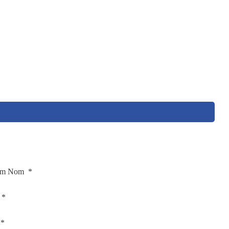
om Nom *
 *
 *